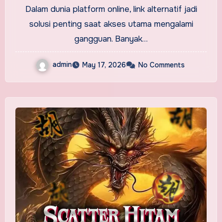
Sekarang
Dalam dunia platform online, link alternatif jadi
solusi penting saat akses utama mengalami
gangguan. Banyak…
admin
May 17, 2026
No Comments