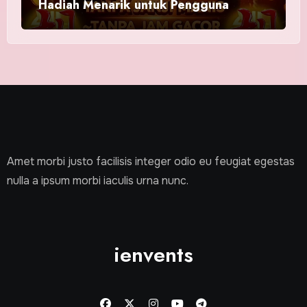
Hadiah Menarik untuk Pengguna
Amet morbi justo facilisis integer odio eu feugiat egestas
nulla a ipsum morbi iaculis urna nunc.
ienvents