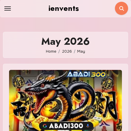
Skip
ienvents
to
content
May 2026
Home
2026
May