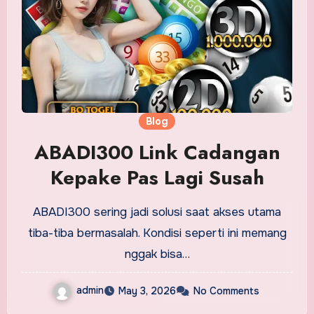
Blog
ABADI300 Link Cadangan
Kepake Pas Lagi Susah
ABADI300 sering jadi solusi saat akses utama
tiba-tiba bermasalah. Kondisi seperti ini memang
nggak bisa…
admin
May 3, 2026
No Comments