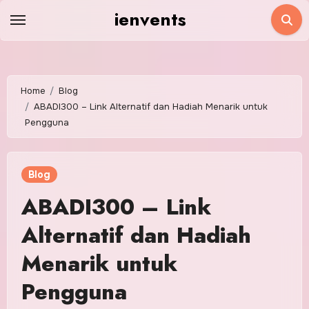
Skip
ienvents
to
content
Home
Blog
ABADI300 – Link Alternatif dan Hadiah Menarik untuk
Pengguna
Blog
ABADI300 – Link
Alternatif dan Hadiah
Menarik untuk
Pengguna