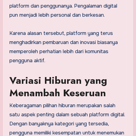
platform dan penggunanya. Pengalaman digital
pun menjadi lebih personal dan berkesan.
Karena alasan tersebut, platform yang terus
menghadirkan pembaruan dan inovasi biasanya
memperoleh perhatian lebih dari komunitas
pengguna aktif.
Variasi Hiburan yang
Menambah Keseruan
Keberagaman pilihan hiburan merupakan salah
satu aspek penting dalam sebuah platform digital.
Dengan banyaknya kategori yang tersedia,
pengguna memiliki kesempatan untuk menemukan