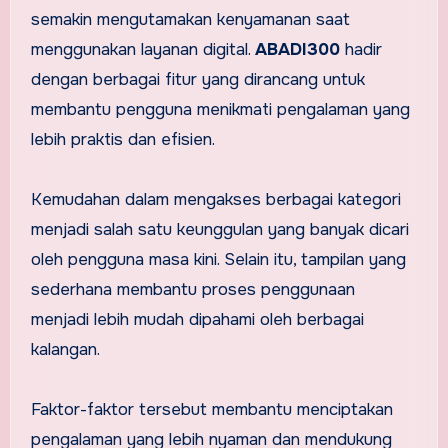
semakin mengutamakan kenyamanan saat
menggunakan layanan digital.
ABADI300
hadir
dengan berbagai fitur yang dirancang untuk
membantu pengguna menikmati pengalaman yang
lebih praktis dan efisien.
Kemudahan dalam mengakses berbagai kategori
menjadi salah satu keunggulan yang banyak dicari
oleh pengguna masa kini. Selain itu, tampilan yang
sederhana membantu proses penggunaan
menjadi lebih mudah dipahami oleh berbagai
kalangan.
Faktor-faktor tersebut membantu menciptakan
pengalaman yang lebih nyaman dan mendukung