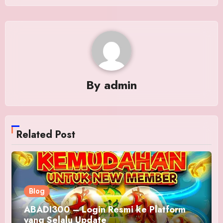
By
admin
Related Post
Blog
ABADI300 – Login Resmi ke Platform
yang Selalu Update