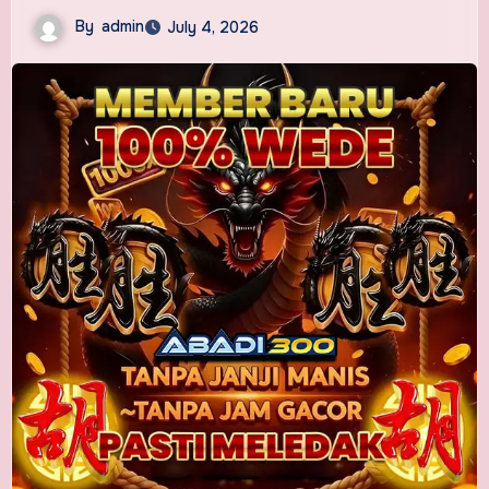
By
admin
July 4, 2026