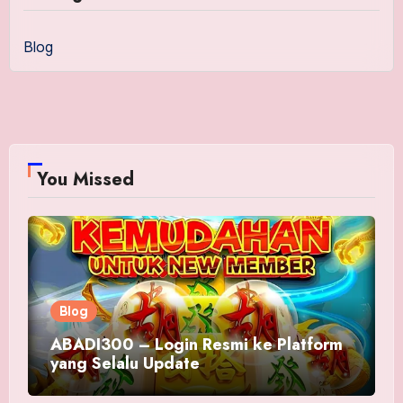
Blog
You Missed
Blog
ABADI300 – Login Resmi ke Platform
yang Selalu Update